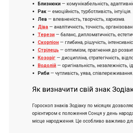
Близнюки
— комунікабельність, адаптивніс
Рак
— емоційність, турботливість, інтуїція.
Лев
— впевненість, творчість, харизма.
Діва
— аналітичність, точність, організовані
Терези
— баланс, дипломатичність, естетич
Скорпіон
— глибина, рішучість, інтенсивніс
Стрілець
— оптимізм, прагнення до розвит
Козоріг
— дисципліна, стратегічність, відп
Водолій
— оригінальність, незалежність, ід
Риби
— чутливість, уява, співпереживання.
Як визначити свій знак Зодіа
Гороскоп знаків Зодіаку по місяцях дозволя
орієнтиром є положення Сонця у день народж
місце народження. Це особливо важливо дл