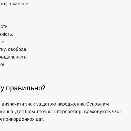
ть, цікавість.
сть.
ність.
ть.
ку, свобода.
овідальність.
еї.
ку правильно?
є визначити знак за датою народження. Основним
ення. Для більш точної інтерпретації враховують час і
я прикордонних дат.