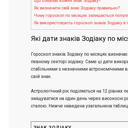
Що означає кожен знак Зодіаку?
Як визначити свій знак Зодіаку правильно?
Чому гороскоп по місяцях залишається попул
Як використовують гороскоп знаків Зодіаку в
Які дати знаків Зодіаку по мі
Гороскоп знаків Зодіаку по місяцях визначає
певному секторі зодіаку. Саме ці дати вико
стабільними з незначними астрономічними в
свій знак.
Астрологічний рік поділяється на 12 рівних 
зміщуватися на один день через високосні ро
сталою. Нижче наведена узагальнена таблиц
ЗНАК ЗОДІАКУ