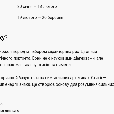
20 січня — 18 лютого
19 лютого — 20 березня
ку?
 кожен період із набором характерних рис. Ці описи
чного портрета. Вони не є науковими діагнозами, але
н знак має власну стихію та символ.
орично й базуються на символічних архетипах. Стихії —
тип енергії знака. Це створює основу для розуміння сильних
о.
легливість.