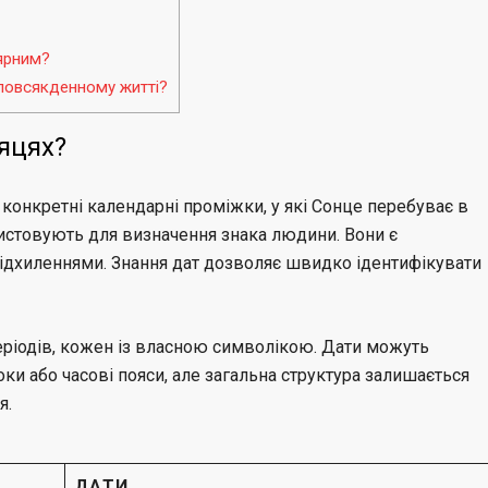
ярним?
 повсякденному житті?
сяцях?
 конкретні календарні проміжки, у які Сонце перебуває в
ристовують для визначення знака людини. Вони є
ідхиленнями. Знання дат дозволяє швидко ідентифікувати
періодів, кожен із власною символікою. Дати можуть
ки або часові пояси, але загальна структура залишається
я.
ДАТИ