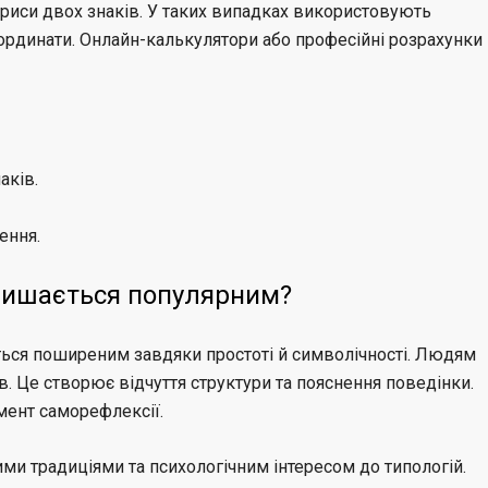
 риси двох знаків. У таких випадках використовують
оординати. Онлайн-калькулятори або професійні розрахунки
аків.
ення.
алишається популярним?
ться поширеним завдяки простоті й символічності. Людям
в. Це створює відчуття структури та пояснення поведінки.
мент саморефлексії.
ими традиціями та психологічним інтересом до типологій.