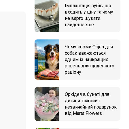
Імплантація зубів: що
входить у ціну та чому
не варто шукати
найдешевше
Чому корми Orijen для
собак вважаються
одним із найкращих
рішень для щоденного
раціону
Орхідея в букеті для
дитини: ніжний і
незвичайний подарунок
від Marta Flowers