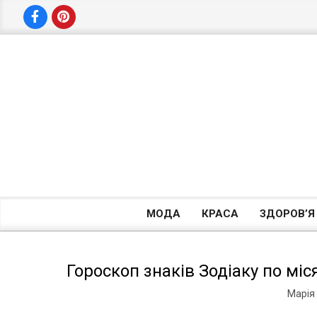
Skip
to
content
МОДА
КРАСА
ЗДОРОВ’Я
Гороскоп знаків Зодіаку по міс
Марія