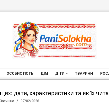
П
а
ОСОБИСТІСТЬ
ДІМ
ДІТИ
ТВАРИНИ
РОС
Primary
Navigation
н
Menu
яцях: дати, характеристики та як їх чит
 Затишна
07/02/2026