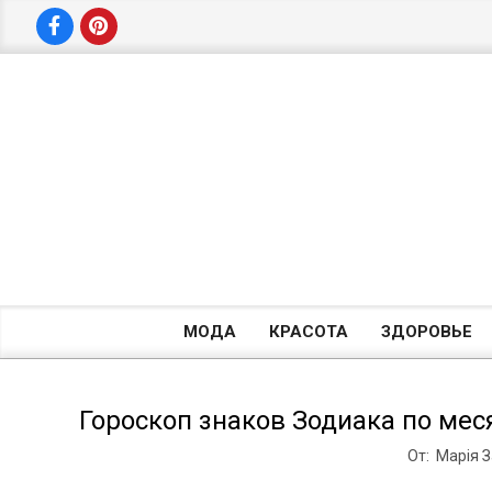
Перейти
к
содержимому
МОДА
КРАСОТА
ЗДОРОВЬЕ
Гороскоп знаков Зодиака по меся
От:
Марія 