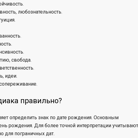
ойчивость.
вность, любознательность.
туиция.
ванность.
ость.
нсивность.
тию, свобода.
ветственность.
, идеи.
 сопереживание.
диака правильно?
ляет определить знак по дате рождения. Основным
ень рождения. Для более точной интерпретации учитываю
о для пограничных дат.