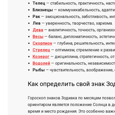
Телец
— стабильность, практичность, наст
Близнецы
— коммуникабельность, адапти
Рак
— эмоциональность, заботливость, ин
Лев
— уверенность, творчество, харизма.
Дева
— аналитичность, точность, организо
Весы
— баланс, дипломатичность, эстетичн
Скорпион
— глубина, решительность, инте
Стрелец
— оптимизм, стремление к разви
Козерог
— дисциплина, стратегичность, от
Водолей
— оригинальность, независимость
Рыбы
— чувствительность, воображение,
Как определить свой знак Зо
Гороскоп знаков Зодиака по месяцам позво
ориентиром является положение Солнца в д
время и место рождения. Это особенно важн