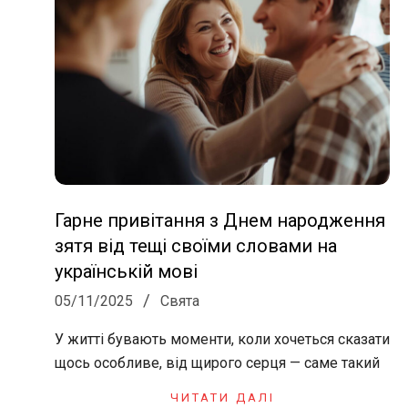
Гарне привітання з Днем народження
зятя від тещі своїми словами на
українській мові
2025-
05/11/2025
Свята
11-
У житті бувають моменти, коли хочеться сказати
05
щось особливе, від щирого серця — саме такий
ЧИТАТИ ДАЛІ