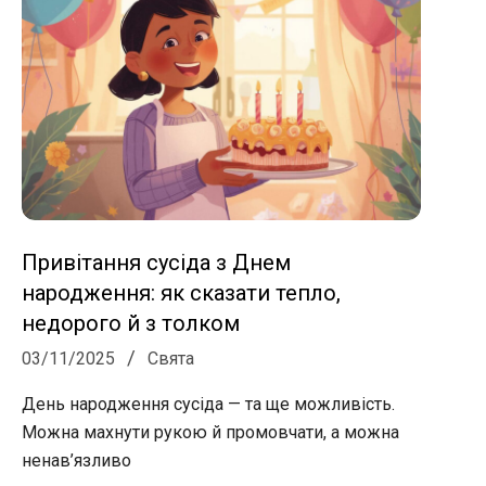
Привітання сусіда з Днем
народження: як сказати тепло,
недорого й з толком
2025-
03/11/2025
Свята
11-
День народження сусіда — та ще можливість.
03
Можна махнути рукою й промовчати, а можна
ненав’язливо