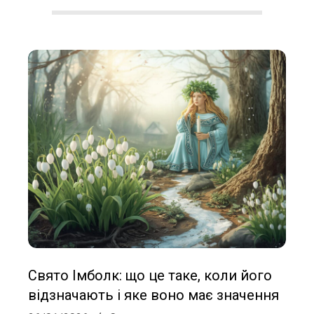
і
С
о
л
о
х
а
Свято Імболк: що це таке, коли його
відзначають і яке воно має значення
2026-