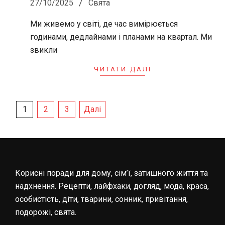
27/10/2025
Свята
10-
Ми живемо у світі, де час вимірюється
27
годинами, дедлайнами і планами на квартал. Ми
звикли
ЧИТАТИ ДАЛІ
Пагінація
1
2
3
Далі
записів
Корисні поради для дому, сім’ї, затишного життя та
надхнення. Рецепти, лайфхаки, догляд, мода, краса,
особистість, діти, тварини, сонник, привітання,
подорожі, свята.