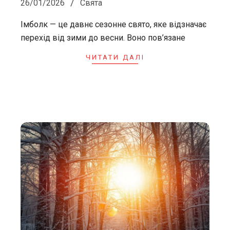
26/01/2026
Свята
01-
Імболк — це давнє сезонне свято, яке відзначає
26
перехід від зими до весни. Воно пов’язане
ЧИТАТИ ДАЛІ