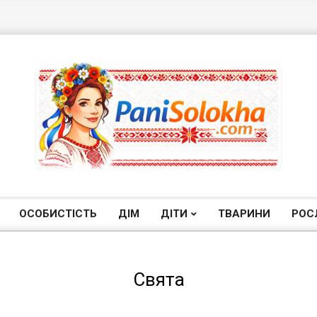
П
а
ОСОБИСТІСТЬ
ДІМ
ДІТИ
ТВАРИНИ
РОС
Primary
Navigation
н
Menu
Свята