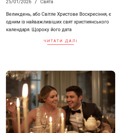
25/01/2026
Свята
01-
Великдень, або Світле Христове Воскресіння, є
25
одним із найважливіших свят християнського
календаря. Щороку його дата
ЧИТАТИ ДАЛІ