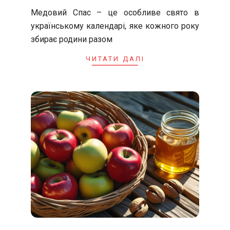
07-
Медовий Спас – це особливе свято в
31
українському календарі, яке кожного року
збирає родини разом
ЧИТАТИ ДАЛІ