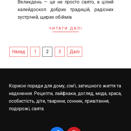
Великдень — це не просто свято, а цілий
31
калейдоскоп добрих традицій, радісних
зустрічей, щирих обіймів
ЧИТАТИ ДАЛІ
Пагінація
Назад
1
2
3
Далі
записів
Корисні поради для дому, сім’ї, затишного життя та
надхнення. Рецепти, лайфхаки, догляд, мода, краса,
особистість, діти, тварини, сонник, привітання,
подорожі, свята.