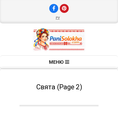
Skip
to
content
РУ
П
Primary
МЕНЮ
Navigation
а
Menu
н
Свята
(Page 2)
і