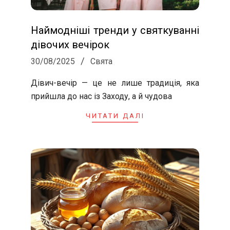
Наймодніші тренди у святкуванні
дівочих вечірок
2025-
30/08/2025
Свята
08-
Дівич-вечір — це не лише традиція, яка
30
прийшла до нас із Заходу, а й чудова
ЧИТАТИ ДАЛІ