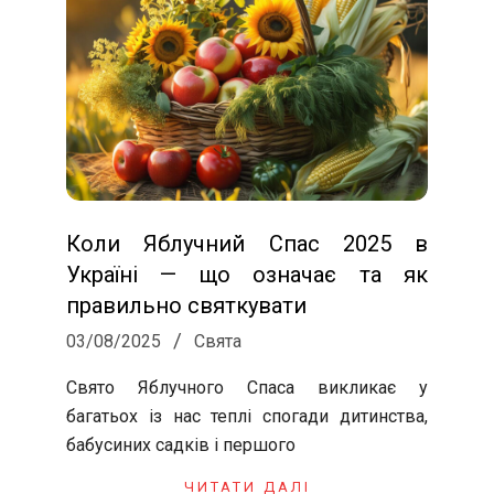
Коли Яблучний Спас 2025 в
Україні — що означає та як
правильно святкувати
2025-
03/08/2025
Свята
08-
Свято Яблучного Спаса викликає у
03
багатьох із нас теплі спогади дитинства,
бабусиних садків і першого
ЧИТАТИ ДАЛІ