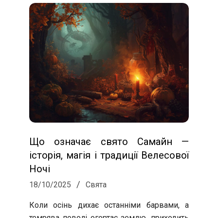
С
о
л
о
х
а
Що означає свято Самайн —
історія, магія і традиції Велесової
Ночі
2025-
18/10/2025
Свята
10-
Коли осінь дихає останніми барвами, а
18
темрява поволі огортає землю, приходить