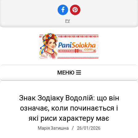
Skip
to
content
РУ
П
Primary
МЕНЮ
Navigation
а
Menu
н
Знак Зодіаку Водолій: що він
означає, коли починається і
і
які риси характеру має
Марія Затишна
26/01/2026