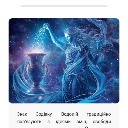
С
о
л
о
х
а
Знак Зодіаку Водолій традиційно
пов’язують з ідеями змін, свободи