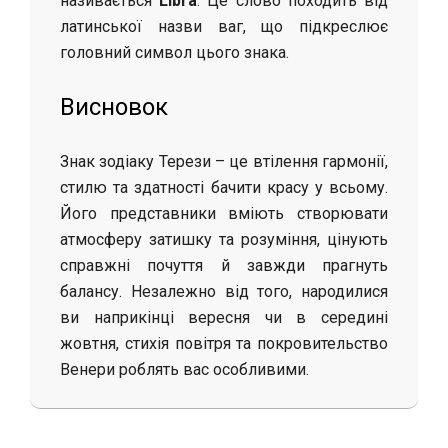
називається
Libra
. Це слово походить від
латинської назви ваг, що підкреслює
головний символ цього знака.
Висновок
Знак зодіаку Терези – це втілення гармонії,
стилю та здатності бачити красу у всьому.
Його представники вміють створювати
атмосферу затишку та розуміння, цінують
справжні почуття й завжди прагнуть
балансу. Незалежно від того, народилися
ви наприкінці вересня чи в середині
жовтня, стихія повітря та покровительство
Венери роблять вас особливими.
2025-
09-