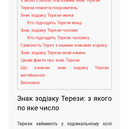
З якою стихією пов’язаний знак Терези
Терези планета покровитель
Знак зодіаку Терези-жінка
Хто підходить Терези жінці
Знак зодіаку Терези-чоловік
Хто підходить Терези чоловіку
Сумісність Терез з іншими знаками зодіаку
Знак зодіаку Терези який камінь
Цікаві факти про знак Терези
Що означає знак зодіаку Терези
англійською
Висновок
Знак зодіаку Терези: з якого
по яке число
Терези займають у зодіакальному колі