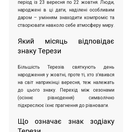
період із 23 вересня по 22 жовтня. Люди,
народжені в ці дати, наділені особливим
даром – умінням знаходити компроміс та
створювати навколо себе атмосферу миру.
Який місяць відповідає
знаку Терези
Більшість Терезів святкують день
народження у жовтні, проте ті, хто з’явився
на світ наприкінці вересня, теж належать
до цього знаку. Перехід між сезонами
(осіннє рівнодення) символічно
підкреслює їхнє прагнення до рівноваги.
Що означає знак зодіаку
Терези