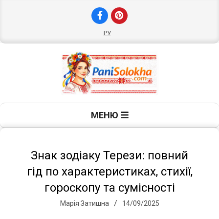
Skip
to
content
РУ
П
Primary
МЕНЮ
Navigation
а
Menu
н
Знак зодіаку Терези: повний
гід по характеристиках, стихії,
і
гороскопу та сумісності
Марія Затишна
14/09/2025