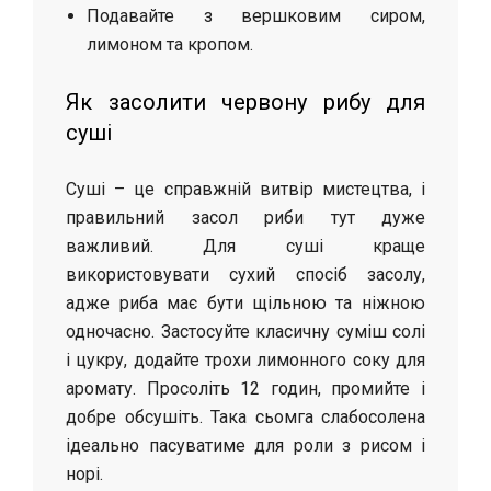
Подавайте з вершковим сиром,
лимоном та кропом.
Як засолити червону рибу для
суші
Суші – це справжній витвір мистецтва, і
правильний засол риби тут дуже
важливий. Для суші краще
використовувати сухий спосіб засолу,
адже риба має бути щільною та ніжною
одночасно. Застосуйте класичну суміш солі
і цукру, додайте трохи лимонного соку для
аромату. Просоліть 12 годин, промийте і
добре обсушіть. Така сьомга слабосолена
ідеально пасуватиме для роли з рисом і
норі.