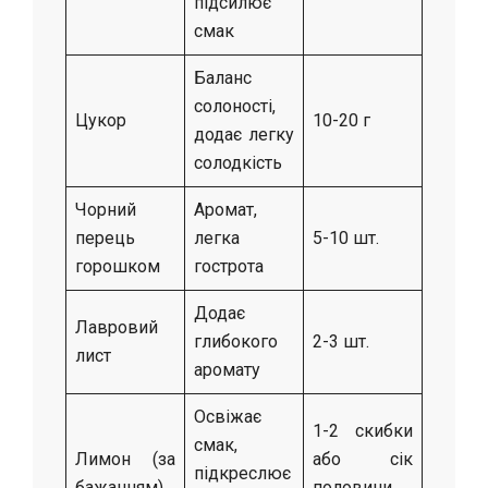
підсилює
смак
Баланс
солоності,
Цукор
10-20 г
додає легку
солодкість
Чорний
Аромат,
перець
легка
5-10 шт.
горошком
гострота
Додає
Лавровий
глибокого
2-3 шт.
лист
аромату
Освіжає
1-2 скибки
смак,
Лимон (за
або сік
підкреслює
бажанням)
половини