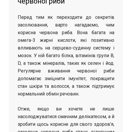
червоної риби
Перед тим як переходити до секретів
засолювання, варто нагадаємо, чим
корисна червона риба. Вона багата на
омега-3 жирні кислоти, які позитивно
впливають на серцево-судинну систему і
мозок. У ній багато білка, вітамінів групи В,
D, а також мінералів, таких як селен і йод.
Регулярне вживання червоної риби
допомагає зміцнити імунітет, покращити
стан шкіри та волосся, а також підтримує
нормальний обмін речовин.
Отже, якщо ви хочете не лише
насолоджуватися смачним делікатесом, а й
зробити щось корисне для свого здоров’я,
засолена червона риба стане відмінним