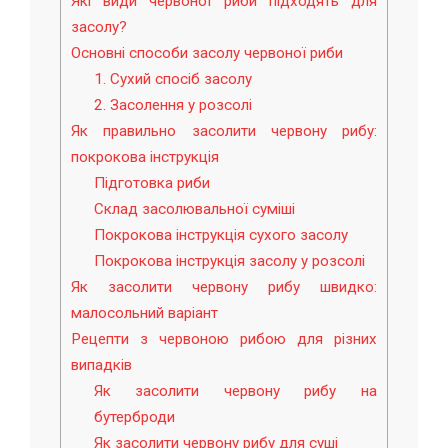
Які види червоної риби підходять для
засолу?
Основні способи засолу червоної риби
1. Сухий спосіб засолу
2. Засолення у розсолі
Як правильно засолити червону рибу:
покрокова інструкція
Підготовка риби
Склад засолювальної суміші
Покрокова інструкція сухого засолу
Покрокова інструкція засолу у розсолі
Як засолити червону рибу швидко:
малосольний варіант
Рецепти з червоною рибою для різних
випадків
Як засолити червону рибу на
бутерброди
Як засолити червону рибу для суші