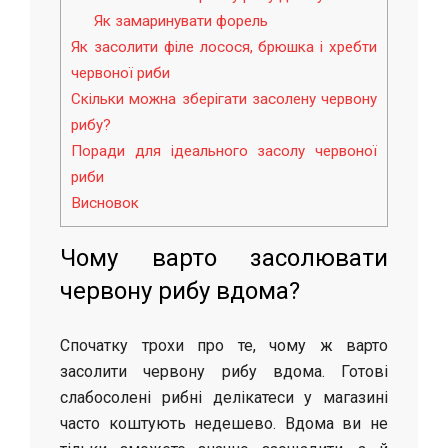
Як замаринувати форель
Як засолити філе лосося, брюшка і хребти
червоної риби
Скільки можна зберігати засолену червону
рибу?
Поради для ідеального засолу червоної
риби
Висновок
Чому варто засолювати
червону рибу вдома?
Спочатку трохи про те, чому ж варто
засолити червону рибу вдома. Готові
слабосолені рибні делікатеси у магазині
часто коштують недешево. Вдома ви не