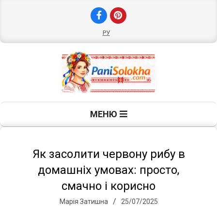
Skip
to
content
РУ
П
Primary
МЕНЮ
Navigation
а
Menu
н
Як засолити червону рибу в
домашніх умовах: просто,
і
смачно і корисно
Марія Затишна
25/07/2025