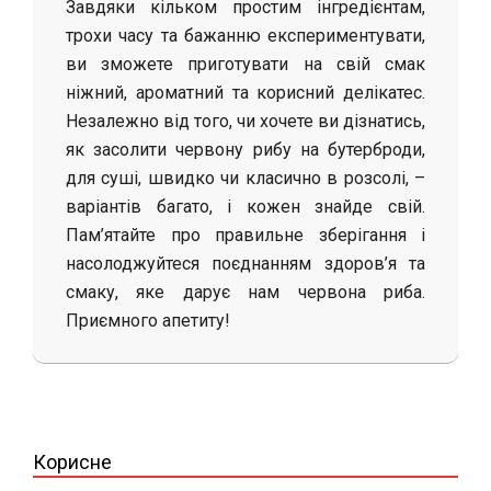
Завдяки кільком простим інгредієнтам,
трохи часу та бажанню експериментувати,
ви зможете приготувати на свій смак
ніжний, ароматний та корисний делікатес.
Незалежно від того, чи хочете ви дізнатись,
як засолити червону рибу на бутерброди,
для суші, швидко чи класично в розсолі, –
варіантів багато, і кожен знайде свій.
Пам’ятайте про правильне зберігання і
насолоджуйтеся поєднанням здоров’я та
смаку, яке дарує нам червона риба.
Приємного апетиту!
2025-
07-
25
Корисне