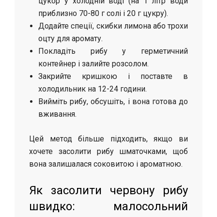
цукор у холодній воді (на 1 літр води
приблизно 70-80 г солі і 20 г цукру).
Додайте спеції, скибки лимона або трохи
оцту для аромату.
Покладіть рибу у герметичний
контейнер і залийте розсолом.
Закрийте кришкою і поставте в
холодильник на 12-24 години.
Вийміть рибу, обсушіть, і вона готова до
вживання.
Цей метод більше підходить, якщо ви
хочете засолити рибу шматочками, щоб
вона залишалася соковитою і ароматною.
Як засолити червону рибу
швидко: малосольний