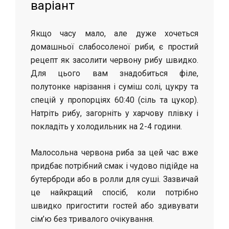
варіант
Якщо часу мало, але дуже хочеться
домашньої слабосоленої риби, є простий
рецепт як засолити червону рибу швидко.
Для цього вам знадобиться філе,
полутонке нарізання і суміш солі, цукру та
спецій у пропорціях 60:40 (сіль та цукор).
Натріть рибу, загорніть у харчову плівку і
покладіть у холодильник на 2-4 години.
Малосольна червона риба за цей час вже
придбає потрібний смак і чудово підійде на
бутерброди або в ролли для суші. Зазвичай
це найкращий спосіб, коли потрібно
швидко пригостити гостей або здивувати
сім’ю без тривалого очікування.