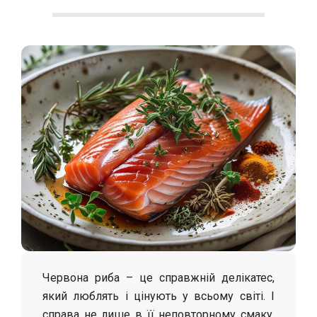
С
о
л
о
х
а
Червона риба – це справжній делікатес,
який люблять і цінують у всьому світі. І
справа не лише в її неповторному смаку,