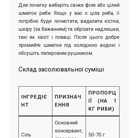
Для початку виберіть свіже філе або цілий
шматок риби. Якщо у вас є ціла риба, її
потрібно буде почистити, видалити кістки,
шкіру (за бажанням) та обрізати надлишки,
такі як хвіст і плавці. Після цього добре
промийте шматки під холодною водою і
обсушіть паперовим рушником.
Склад засолювальної суміші
ПРОПОРЦ
ІНГРЕДІЄ
ПРИЗНАЧ
ІЇ (НА 1
НТ
ЕННЯ
КГ РИБИ)
Основний
консервант,
Сіль
50-70 г