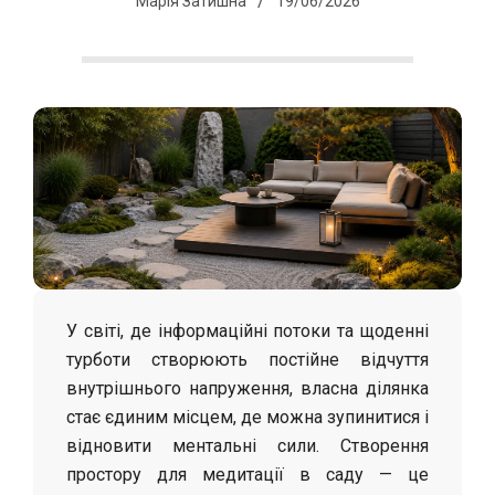
С
Марія Затишна
19/06/2026
о
л
о
х
а
У світі, де інформаційні потоки та щоденні
турботи створюють постійне відчуття
внутрішнього напруження, власна ділянка
стає єдиним місцем, де можна зупинитися і
відновити ментальні сили. Створення
простору для медитації в саду — це