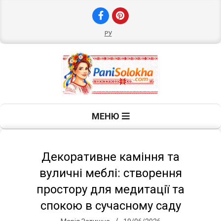
Skip
to
content
РУ
П
Primary
МЕНЮ
Navigation
а
Menu
н
Декоративне каміння та
вуличні меблі: створення
і
простору для медитації та
спокою в сучасному саду