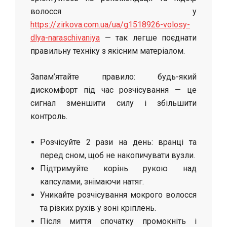
волосся у
https://zirkova.com.ua/ua/g1518926-volosy-
dlya-naraschivaniya
— так легше поєднати
правильну техніку з якісним матеріалом.
Запам’ятайте правило: будь-який
дискомфорт під час розчісування — це
сигнал зменшити силу і збільшити
контроль.
Розчісуйте 2 рази на день: вранці та
перед сном, щоб не накопичувати вузли.
Підтримуйте корінь рукою над
капсулами, знімаючи натяг.
Уникайте розчісування мокрого волосся
та різких рухів у зоні кріплень.
Після миття спочатку промокніть і