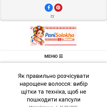
Skip
to
content
РУ
П
Primary
МЕНЮ
Navigation
а
Menu
н
Як правильно розчісувати
нарощене волосся: вибір
і
щітки та техніка, щоб не
пошкодити капсули