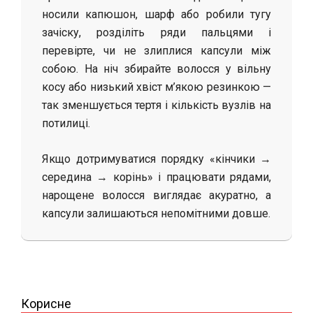
носили капюшон, шарф або робили тугу
зачіску, розділіть ряди пальцями і
перевірте, чи не злиплися капсули між
собою. На ніч збирайте волосся у вільну
косу або низький хвіст м’якою резинкою —
так зменшується тертя і кількість вузлів на
потилиці.
Якщо дотримуватися порядку «кінчики →
середина → корінь» і працювати рядами,
нарощене волосся виглядає акуратно, а
капсули залишаються непомітними довше.
2026-
05-
01
Корисне