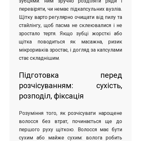
зубцями: ним зручно розділяти ряди і
перевіряти, чи немає підкапсульних вузлів.
Щітку варто регулярно очищати від пилу та
стайлінгу, щоб пасма не склеювалися і не
зростало тертя. Якщо зубці жорсткі або
щітка поводиться як масажна, ризик
мікроривків зростає, і догляд за капсулами
стає складнішим.
Підготовка перед
розчісуванням: сухість,
розподіл, фіксація
Розуміння того, як розчісувати нарощене
волосся без втрат, починається ще до
першого руху щіткою. Волосся має бути
сухим або майже сухим: волога робить