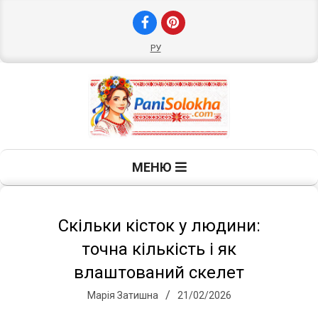
Skip
to
content
РУ
П
Primary
МЕНЮ
Navigation
а
Menu
н
Скільки кісток у людини:
точна кількість і як
і
влаштований скелет
Марія Затишна
21/02/2026