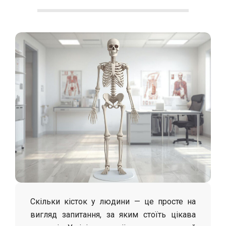
С
о
л
о
х
а
Скільки кісток у людини — це просте на
вигляд запитання, за яким стоїть цікава