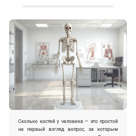
С
о
л
о
х
а
Сколько костей у человека — это простой
на первый взгляд вопрос, за которым