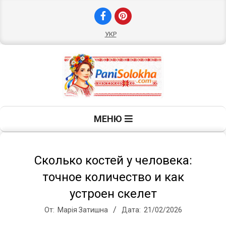
Перейти
к
содержимому
УКР
П
Главное
МЕНЮ
навигационное
а
меню
н
Сколько костей у человека:
точное количество и как
и
устроен скелет
От:
Марія Затишна
Дата:
21/02/2026