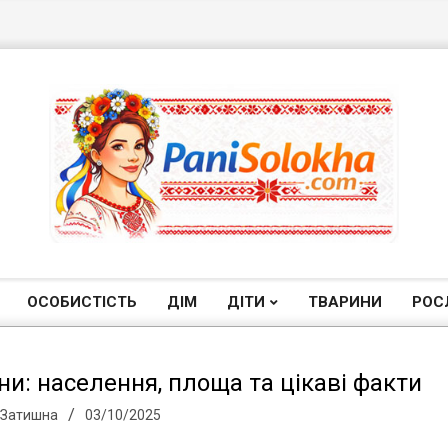
П
а
ОСОБИСТІСТЬ
ДІМ
ДІТИ
ТВАРИНИ
РОС
Primary
Navigation
н
Menu
ни: населення, площа та цікаві факти
 Затишна
03/10/2025