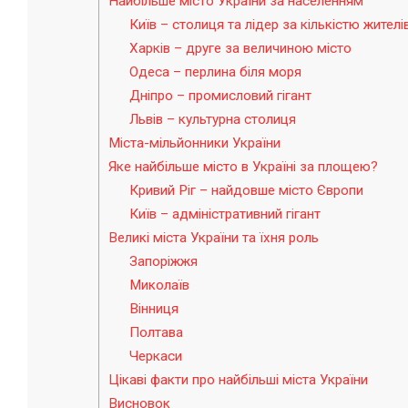
Найбільше місто України за населенням
Київ – столиця та лідер за кількістю жителі
Харків – друге за величиною місто
Одеса – перлина біля моря
Дніпро – промисловий гігант
Львів – культурна столиця
Міста-мільйонники України
Яке найбільше місто в Україні за площею?
Кривий Ріг – найдовше місто Європи
Київ – адміністративний гігант
Великі міста України та їхня роль
Запоріжжя
Миколаїв
Вінниця
Полтава
Черкаси
Цікаві факти про найбільші міста України
Висновок