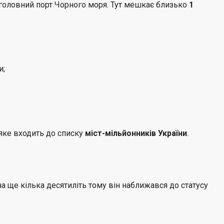
а головний порт Чорного моря. Тут мешкає близько
1
и;
яке входить до списку
міст-мільйонників України
.
оча ще кілька десятиліть тому він наближався до статусу