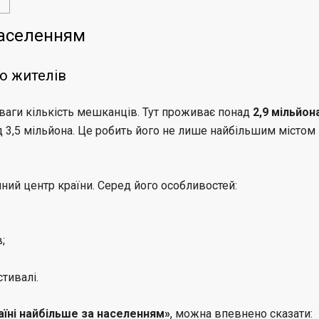
населенням
тю жителів
уваги кількість мешканців. Тут проживає понад
2,9 мільйон
ад 3,5 мільйона. Це робить його не лише найбільшим містом
чний центр країни. Серед його особливостей:
;
стивалі.
раїні найбільше за населенням»
, можна впевнено сказати: