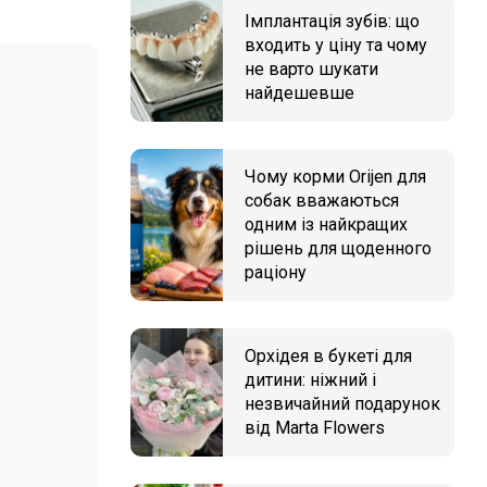
Імплантація зубів: що
входить у ціну та чому
не варто шукати
найдешевше
Чому корми Orijen для
собак вважаються
одним із найкращих
рішень для щоденного
раціону
Орхідея в букеті для
дитини: ніжний і
незвичайний подарунок
від Marta Flowers