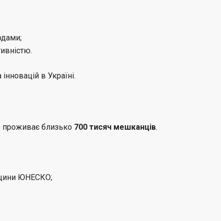
одами;
ивністю.
 інновацій в Україні.
де проживає близько
700 тисяч мешканців
.
дщини ЮНЕСКО;