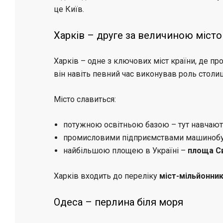
це Київ.
Харків – друге за величиною місто
Харків – одне з ключових міст країни, де п
він навіть певний час виконував роль столиці
Місто славиться:
потужною освітньою базою – тут навчають
промисловими підприємствами машинобуд
найбільшою площею в Україні –
площа С
Харків входить до переліку
міст-мільйонник
Одеса – перлина біля моря