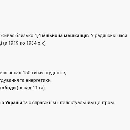
роживає близько
1,4 мільйона мешканців
. У радянські часи
 (з 1919 по 1934 рік).
ся понад 150 тисяч студентів;
ування та енергетики;
вободи
(понад 11 га).
ів України
та є справжнім інтелектуальним центром.