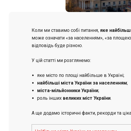
Коли ми ставимо собі питання,
яке найбільш
може означати «за населенням», «за площею
відповідь буде різною.
У цій статті ми розглянемо:
яке місто по площі найбільше в Україні;
найбільші міста України за населенням
;
міста-мільйонники України
;
роль інших
великих міст України
.
А ще додамо історичні факти, рекорди та цік