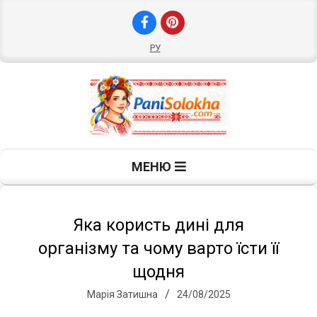
Skip
to
content
РУ
П
Primary
МЕНЮ
Navigation
а
Menu
н
Яка користь дині для
організму та чому варто їсти її
і
щодня
Марія Затишна
24/08/2025