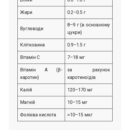
Жири
0.2–0.5 г
8–9 г (в основному
Вуглеводи
цукри)
Клітковина
0.9–1.5 г
Вітамін C
7–18 мг
Вітамін A (β-
за рахунок
каротин)
каротиноїдів
Калій
120–170 мг
Магній
10–15 мг
Фолієва кислота
≈10–15 мкг