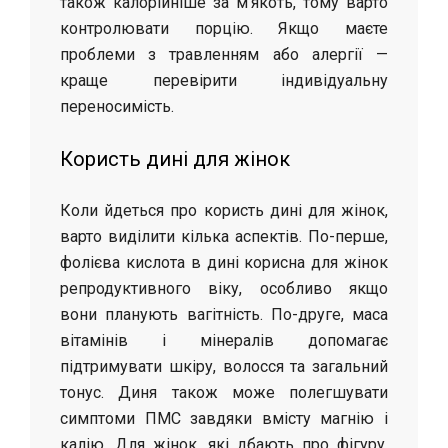
також калорійніше за м’якоть, тому варто
контролювати порцію. Якщо маєте
проблеми з травленням або алергії —
краще перевірити індивідуальну
переносимість.
Користь дині для жінок
Коли йдеться про користь дині для жінок,
варто виділити кілька аспектів. По-перше,
фолієва кислота в дині корисна для жінок
репродуктивного віку, особливо якщо
вони планують вагітність. По-друге, маса
вітамінів і мінералів допомагає
підтримувати шкіру, волосся та загальний
тонус. Диня також може полегшувати
симптоми ПМС завдяки вмісту магнію і
калію. Для жінок, які дбають про фігуру,