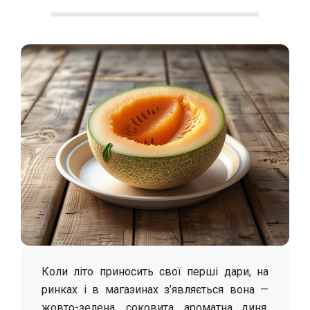
С
о
л
о
х
а
Коли літо приносить свої перші дари, на
ринках і в магазинах з’являється вона —
жовто-зелена, соковита, ароматна диня.