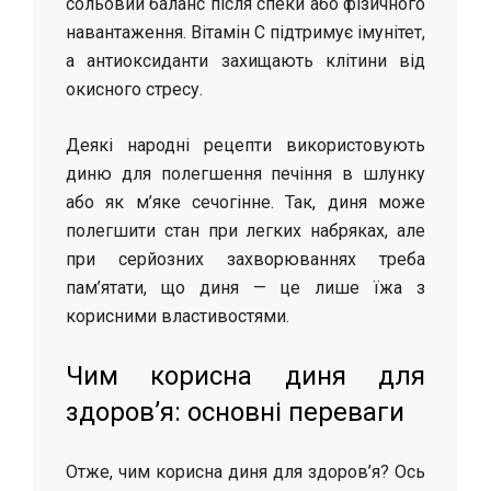
сольовий баланс після спеки або фізичного
навантаження. Вітамін C підтримує імунітет,
а антиоксиданти захищають клітини від
окисного стресу.
Деякі народні рецепти використовують
диню для полегшення печіння в шлунку
або як м’яке сечогінне. Так, диня може
полегшити стан при легких набряках, але
при серйозних захворюваннях треба
пам’ятати, що диня — це лише їжа з
корисними властивостями.
Чим корисна диня для
здоров’я: основні переваги
Отже, чим корисна диня для здоров’я? Ось