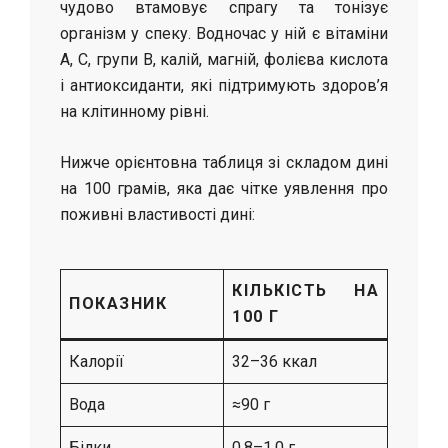
чудово втамовує спрагу та тонізує
організм у спеку. Водночас у ній є вітаміни
A, C, групи B, калій, магній, фолієва кислота
і антиоксиданти, які підтримують здоров’я
на клітинному рівні.
Нижче орієнтовна таблиця зі складом дині
на 100 грамів, яка дає чітке уявлення про
поживні властивості дині:
КІЛЬКІСТЬ НА
ПОКАЗНИК
100 Г
Калорії
32–36 ккал
Вода
≈90 г
Білки
0.8–1.0 г