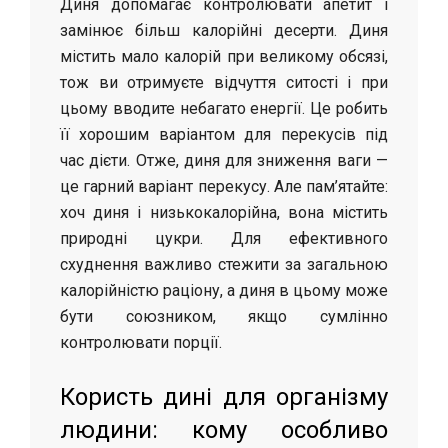
Диня допомагає контролювати апетит і
замінює більш калорійні десерти. Диня
містить мало калорій при великому обсязі,
тож ви отримуєте відчуття ситості і при
цьому вводите небагато енергії. Це робить
її хорошим варіантом для перекусів під
час дієти. Отже, диня для зниження ваги —
це гарний варіант перекусу. Але пам’ятайте:
хоч диня і низькокалорійна, вона містить
природні цукри. Для ефективного
схуднення важливо стежити за загальною
калорійністю раціону, а диня в цьому може
бути союзником, якщо сумлінно
контролювати порції.
Користь дині для організму
людини: кому особливо