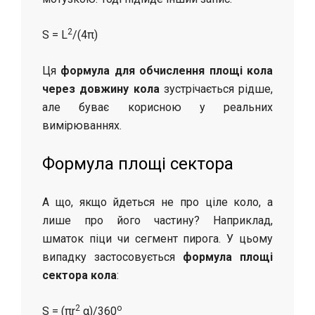
2
S = L
/(4π)
Ця
формула для обчислення площі кола
через довжину кола
зустрічається рідше,
але буває корисною у реальних
вимірюваннях.
Формула площі сектора
А що, якщо йдеться не про ціле коло, а
лише про його частину? Наприклад,
шматок піци чи сегмент пирога. У цьому
випадку застосовується
формула площі
сектора кола
:
2
о
S = (πr
α)/360