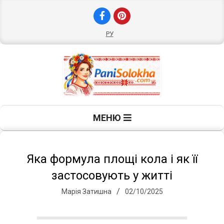
Skip
to
content
РУ
П
Primary
МЕНЮ
Navigation
а
Menu
н
Яка формула площі кола і як її
застосовують у житті
і
Марія Затишна
02/10/2025