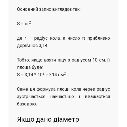
Основний запис виглядає так:
2
S = πr
де r — радіус кола, а число π приблизно
дорівнює 3,14.
Тобто, якщо взяти піцу з радіусом 10 см, її
площа буде:
2
2
S = 3,14 * 10
= 314 см
Саме ця формула площі кола через радіус
зустрічається найчастіше і вважається
базовою.
Якщо дано діаметр