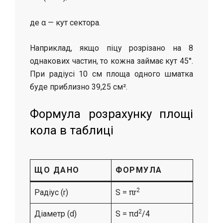
де α — кут сектора.
Наприклад, якщо піцу розрізано на 8
однакових частин, то кожна займає кут 45°.
При радіусі 10 см площа одного шматка
буде приблизно 39,25 см².
Формула розрахунку площі
кола в таблиці
ЩО ДАНО
ФОРМУЛА
2
Радіус (r)
S = πr
2
Діаметр (d)
S = πd
/4