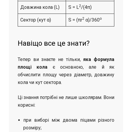
2
Довжина кола (L)
S = L
/(4π)
2
о
Сектор (кут α)
S = (πr
α)/360
Навіщо все це знати?
Тепер ви знаєте не тільки,
яка формула
площі кола
є основною, але й як
обчислити площу через діаметр, довжину
кола чи кут сектора.
Ці знання потрібні не лише школярам. Вони
корисні:
при виборі між двома піцами різного
розміру;