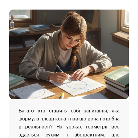
С
о
л
о
х
а
Багато хто ставить собі запитання, яка
формула площі кола і навіщо вона потрібна
в реальності? На уроках геометрії все
здається сухим і абстрактним, але