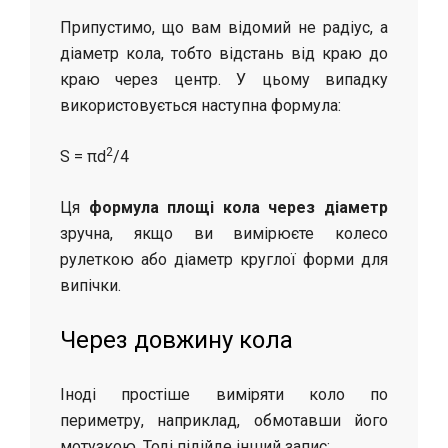
Припустимо, що вам відомий не радіус, а
діаметр кола, тобто відстань від краю до
краю через центр. У цьому випадку
використовується наступна формула:
2
S = πd
/4
Ця
формула площі кола через діаметр
зручна, якщо ви вимірюєте колесо
рулеткою або діаметр круглої форми для
випічки.
Через довжину кола
Іноді простіше виміряти коло по
периметру, наприклад, обмотавши його
мотузкою. Тоді підійде інший запис: