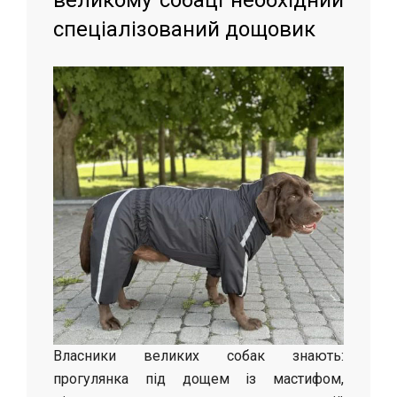
великому собаці необхідний
спеціалізований дощовик
Власники великих собак знають:
прогулянка під дощем із мастифом,