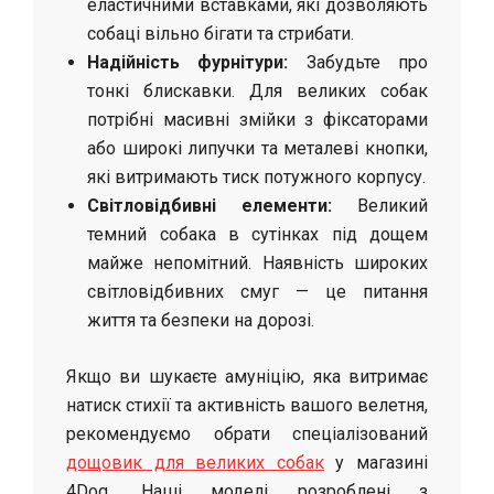
еластичними вставками, які дозволяють
собаці вільно бігати та стрибати.
Надійність фурнітури:
Забудьте про
тонкі блискавки. Для великих собак
потрібні масивні змійки з фіксаторами
або широкі липучки та металеві кнопки,
які витримають тиск потужного корпусу.
Світловідбивні елементи:
Великий
темний собака в сутінках під дощем
майже непомітний. Наявність широких
світловідбивних смуг — це питання
життя та безпеки на дорозі.
Якщо ви шукаєте амуніцію, яка витримає
натиск стихії та активність вашого велетня,
рекомендуємо обрати спеціалізований
дощовик для великих собак
у магазині
4Dog. Наші моделі розроблені з