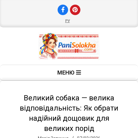
Skip
to
content
РУ
П
Primary
МЕНЮ
Navigation
а
Menu
н
Великий собака — велика
відповідальність: Як обрати
і
надійний дощовик для
великих порід