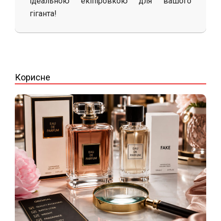
ідеальною екіпіровкою для вашого
гіганта!
2026-
02-
07
Корисне