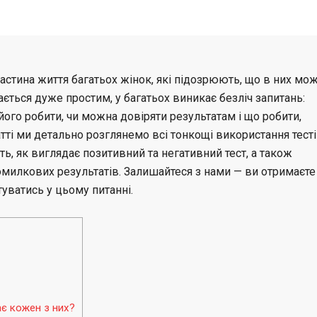
С
о
частина життя багатьох жінок, які підозрюють, що в них мо
л
ається дуже простим, у багатьох виникає безліч запитань:
 його робити, чи можна довіряти результатам і що робити,
о
атті ми детально розглянемо всі тонкощі використання тесті
ть, як виглядає позитивний та негативний тест, а також
х
омилкових результатів. Залишайтеся з нами — ви отримаєте
уватись у цьому питанні.
а
ає кожен з них?