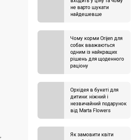
входить у ціну та чому
не варто шукати
найдешевше
Чому корми Orijen для
собак вважаються
одним із найкращих
рішень для щоденного
раціону
Орхідея в букеті для
дитини: ніжний і
незвичайний подарунок
від Marta Flowers
Як замовити квіти
,