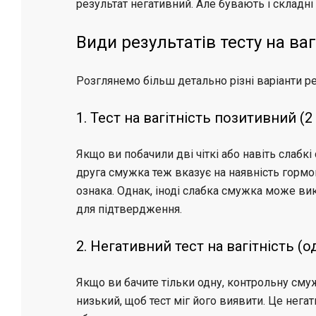
результат негативний. Але бувають і складні 
Види результатів тесту на ваг
Розглянемо більш детально різні варіанти рез
1. Тест на вагітність позитивний (2
Якщо ви побачили дві чіткі або навіть слабкі
друга смужка теж вказує на наявність гормон
ознака. Однак, іноді слабка смужка може вик
для підтвердження.
2. Негативний тест на вагітність (
Якщо ви бачите тільки одну, контрольну смуж
низький, щоб тест міг його виявити. Це негатив