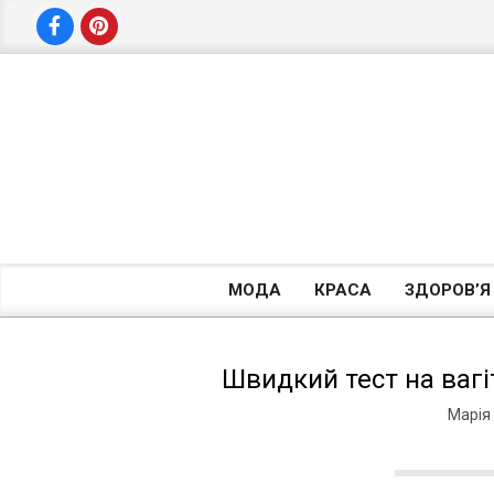
Skip
to
content
МОДА
КРАСА
ЗДОРОВ’Я
Швидкий тест на вагіт
Марія