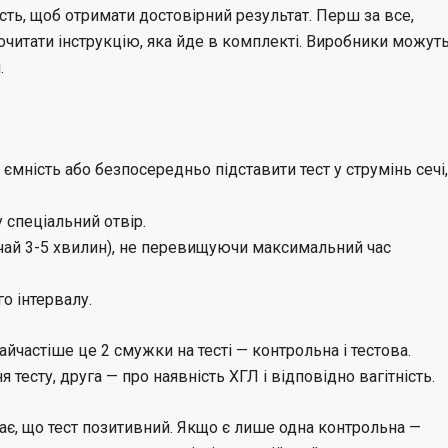
ість, щоб отримати достовірний результат. Перш за все,
читати інструкцію, яка йде в комплекті. Виробники можут
.
 ємність або безпосередньо підставити тест у струмінь сечі,
 спеціальний отвір.
чай 3-5 хвилин), не перевищуючи максимальний час
о інтервалу.
айчастіше це 2 смужки на тесті — контрольна і тестова.
тесту, друга — про наявність ХГЛ і відповідно вагітність.
чає, що тест позитивний. Якщо є лише одна контрольна —