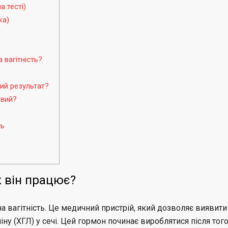
а тесті)
ка)
 вагітність?
ний результат?
овий?
ть
як він працює?
на вагітність. Це медичний пристрій, який дозволяє виявити
ну (ХГЛ) у сечі. Цей гормон починає вироблятися після того