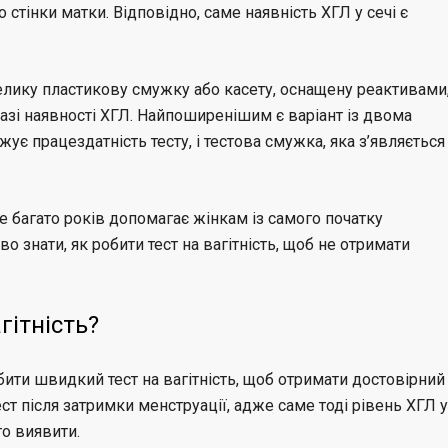
стінки матки. Відповідно, саме наявність ХГЛ у сечі є
велику пластикову смужку або касету, оснащену реактивами
азі наявності ХГЛ. Найпоширенішим є варіант із двома
є працездатність тесту, і тестова смужка, яка з’являється
е багато років допомагає жінкам із самого початку
во знати, як робити тест на вагітність, щоб не отримати
гітність?
ити швидкий тест на вагітність, щоб отримати достовірний
т після затримки менструації, адже саме тоді рівень ХГЛ у
го виявити.