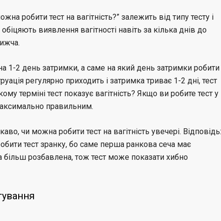
ожна робити тест на вагітність?” залежить від типу тесту і
 обіцяють виявлення вагітності навіть за кілька днів до
нижча.
на 1-2 день затримки, а саме на який день затримки робити
уація регулярно приходить і затримка триває 1-2 дні, тест
му терміні тест показує вагітність? Якщо ви робите тест у
максимально правильним.
каво, чи можна робити тест на вагітність увечері. Відповідь
обити тест зранку, бо саме перша ранкова сеча має
 більш розбавлена, тож тест може показати хибно
тування