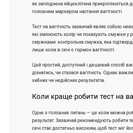
як запліднена яйцеклітина прикріплюється до 
головним маркером настання вагітності.
Тест на вагітність зазвичай являє собою не
які змінюють колір чи показують смужки у р
смужками: контрольна смужка, яка підтверджу
лише коли в сечі є гормон вагітності.
Цей простий, доступний і дешевий спосіб вж
дізнатись, чи сталася вагітність. Однак важли
хибних чи недійсних результатів.
Коли краще робити тест на ва
Одне з головних питань — це коли можна роб
результат. Зазвичай рекомендують робити тес
сечі стає достатньо високим, щоб тест міг йо