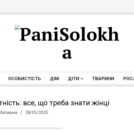
П
а
ОСОБИСТІСТЬ
ДІМ
ДІТИ
ТВАРИНИ
РОС
Primary
Navigation
н
Menu
ність: все, що треба знати жінці
 Затишна
28/05/2025
і