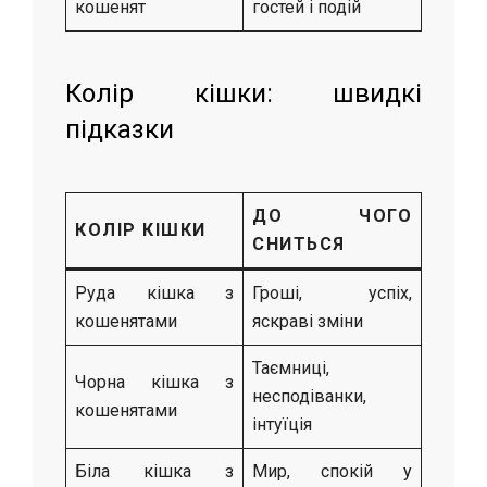
кошенят
гостей і подій
Колір кішки: швидкі
підказки
ДО ЧОГО
КОЛІР КІШКИ
СНИТЬСЯ
Руда кішка з
Гроші, успіх,
кошенятами
яскраві зміни
Таємниці,
Чорна кішка з
несподіванки,
кошенятами
інтуїція
Біла кішка з
Мир, спокій у