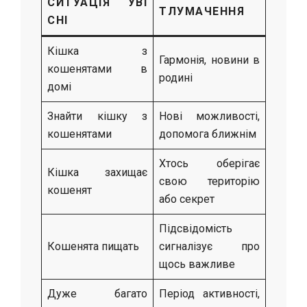
СИТУАЦІЯ УВІ
ТЛУМАЧЕННЯ
СНІ
Кішка з
Гармонія, новини в
кошенятами в
родині
домі
Знайти кішку з
Нові можливості,
кошенятами
допомога ближнім
Хтось оберігає
Кішка захищає
свою територію
кошенят
або секрет
Підсвідомість
Кошенята пищать
сигналізує про
щось важливе
Дуже багато
Період активності,