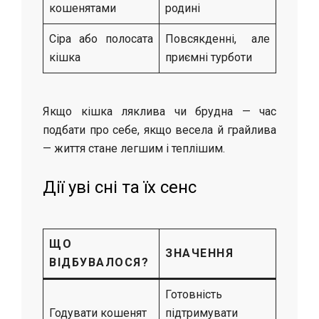
кошенятами
родині
Сіра або полосата
Повсякденні, але
кішка
приємні турботи
Якщо кішка ляклива чи брудна — час
подбати про себе, якщо весела й грайлива
— життя стане легшим і теплішим.
Дії уві сні та їх сенс
ЩО
ЗНАЧЕННЯ
ВІДБУВАЛОСЯ?
Готовність
Годувати кошенят
підтримувати