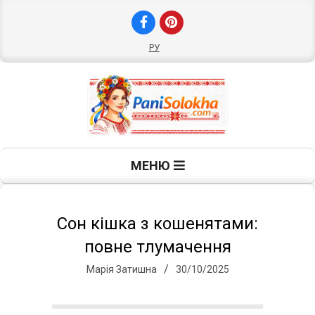
Skip
to
content
РУ
П
Primary
МЕНЮ
Navigation
а
Menu
н
Сон кішка з кошенятами:
повне тлумачення
і
Марія Затишна
30/10/2025