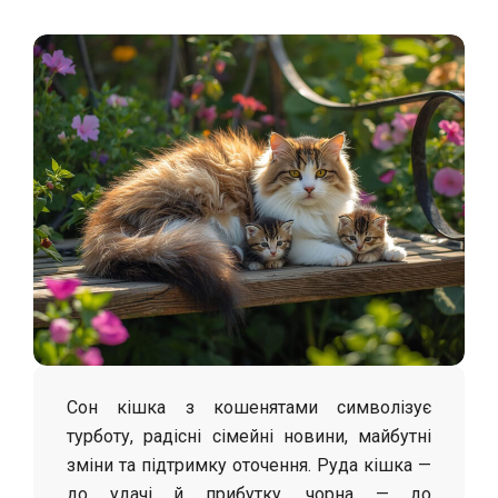
С
о
л
о
х
а
Сон кішка з кошенятами символізує
турботу, радісні сімейні новини, майбутні
зміни та підтримку оточення. Руда кішка —
до удачі й прибутку, чорна — до