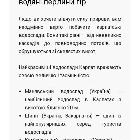
водяні перлини гір
Якщо ви хочете відчути силу природи, вам
неодмінно варто побачити карпатські
водоспади. Вони такі різні — від невеликих
каскадів до повноводних потоків, що
обрушуються зі скелястих висот.
Найкрасивіші водоспади Карпат вражають
своєю величчю і таємничістю:
Манявський водоспад (Україна) —
найбільший водоспад в Карпатах з
висотою близько 20 м.
Шипіт (Україна, Закарпаття) — один із
найпопулярніших серед туристів
водоспадів.