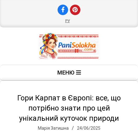
Skip
to
content
РУ
П
Primary
МЕНЮ
Navigation
а
Menu
н
Гори Карпат в Європі: все, що
потрібно знати про цей
і
унікальний куточок природи
Марія Затишна
24/06/2025