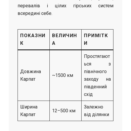
перевалів і цілих гірських систем
всередині себе.
ПОКАЗНИ
ВЕЛИЧИН
ПРИМІТК
К
А
И
Простягают
ься з
Довжина
північного
~1500 км
Карпат
заходу на
південний
схід
Ширина
Залежно
12–500 км
Карпат
від ділянки