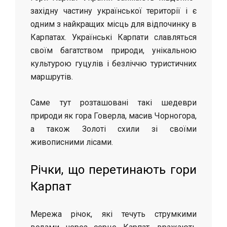
західну частину української території і є
одним з найкращих місць для відпочинку в
Карпатах. Українські Карпати славляться
своїм багатством природи, унікальною
культурою гуцулів і безліччю туристичних
маршрутів.
Саме тут розташовані такі шедеври
природи як гора Говерла, масив Чорногора,
а також Золоті схили зі своїми
живописними лісами.
Річки, що перетинають гори
Карпат
Мережа річок, які течуть струмкими