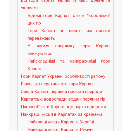
Всі гори Карпат: великі та малі, древні та
скелясті
Відомі гори Карпат: хто є “королями”
цих гір
Гори Карпат по висоті: які висоти
переважають
У якому напрямку гори Карпат
знижуються
Найскладніші та найкрасивіші гори
Карпат
Гори Карпат України: особливості регіону
Річки, що перетинають гори Карпат
Озера Карпат: перлини гірської природи
Карпатські водоспади: водяні перлини гір
Цікаві об’єкти Карпат: що варто відвідати
Найкращі місця в Карпатах за країнами
Найкращі місця Карпат в Україні
Найкращі місця Карпат в Румунії