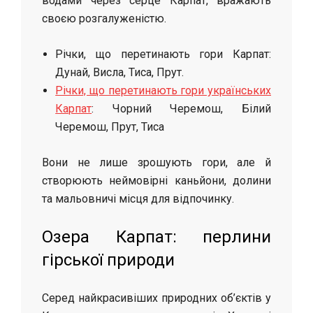
водами через серце Карпат, вражають
своєю розгалуженістю.
Річки, що перетинають гори Карпат:
Дунай, Висла, Тиса, Прут.
Річки, що перетинають гори українських
Карпат
: Чорний Черемош, Білий
Черемош, Прут, Тиса
Вони не лише зрошують гори, але й
створюють неймовірні каньйони, долини
та мальовничі місця для відпочинку.
Озера Карпат: перлини
гірської природи
Серед найкрасивіших природних об’єктів у