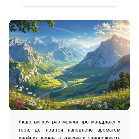
С
о
л
о
х
а
Якщо ви хоч раз мріяли про мандрівку у
гори, де повітря наповнене ароматом
хвойних дерев, а краєвиди заворожують