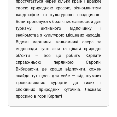
простягається через кілька країн і вражає
своєю природною красою, різноманіттям
ландшафтів та культурною спадщиною.
Вони пропонують безліч можливостей для
туризму, активного відпочинку і
знайомства з культурою місцевих народів.
Відомі вершини, мальовничі озера та
водоспади, густі ліси та цікаві природні
об’єкти — все це робить Карпати
справжньою перлиною Європи.
Вибираючи, де краще відпочити, кожен
знайде тут щось для себе — від шумних
гірськолижних курортів до тихих і
спокійних природних куточків. Ласкаво
просимо в гори Карпат!
2025-
06-