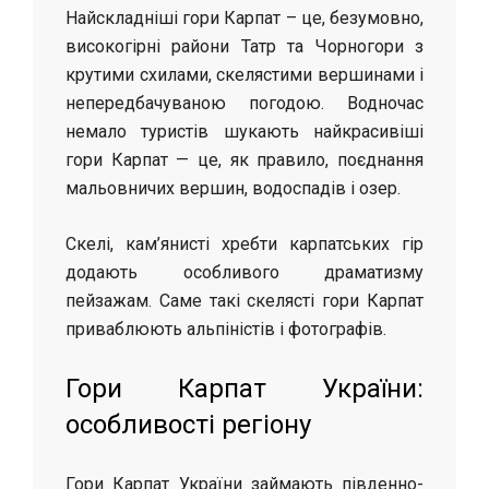
Найскладніші гори Карпат – це, безумовно,
високогірні райони Татр та Чорногори з
крутими схилами, скелястими вершинами і
непередбачуваною погодою. Водночас
немало туристів шукають найкрасивіші
гори Карпат — це, як правило, поєднання
мальовничих вершин, водоспадів і озер.
Скелі, кам’янисті хребти карпатських гір
додають особливого драматизму
пейзажам. Саме такі скелясті гори Карпат
приваблюють альпіністів і фотографів.
Гори Карпат України:
особливості регіону
Гори Карпат України займають південно-