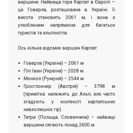
вершини. Найвища гора Карпат в Європі —
це Говерла, розташована в Україні. Її
висота становить 2061 м, і вона є
улюбленим напрямком для багатьох
туристів та альпіністів.
Ось кілька відомих вершин Карпат:
Говерла (Україна) – 2061 м
Піп Іван (Україна) – 2028 м
Монкол (Румунія) – 2544 м
Гросглокнер (Австрія) – 3798 м
(примітка: належить до Альп, але часто
згадують у контексті карпатських
навколишніх гір)
Татри (Польща, Словаччина) – найвищі
вершини сягають понад 2600 м