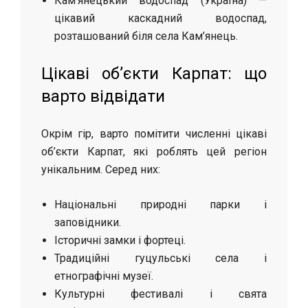
Кам’янецький водоспад (Україна) —
цікавий каскадний водоспад,
розташований біля села Кам’янець.
Цікаві об’єкти Карпат: що
варто відвідати
Окрім гір, варто помітити численні цікаві
об’єкти Карпат, які роблять цей регіон
унікальним. Серед них:
Національні природні парки і
заповідники.
Історичні замки і фортеці.
Традиційні гуцульські села і
етнографічні музеї.
Культурні фестивалі і свята