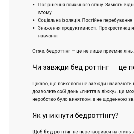
Погіршення психічного стану. Замість від
втому.
Соціальна ізоляція. Постійне перебування 
Зниження продуктивності. Прокрастинація 
навчанні.
Отже, бедроттінг — це не лише приємна лінь,
Чи завжди бед роттінг — це п
Цікаво, що психологи не завжди називають 
дозволите собі день «гниття в ліжку», це м
неробство було винятком, а не щоденною з
Як уникнути бедроттінгу?
Щоб
бед роттінг
не перетворився на стиль ж