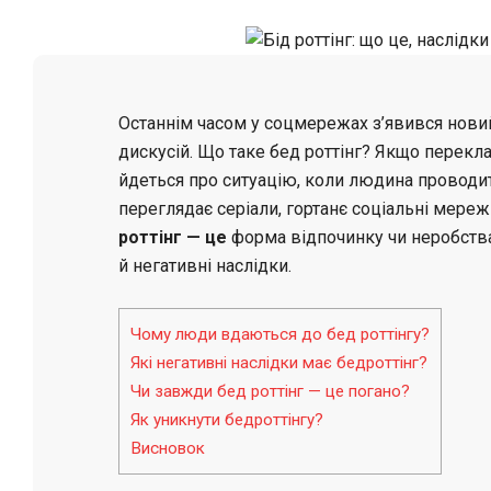
Останнім часом у соцмережах з’явився нови
дискусій. Що таке бед роттінг? Якщо переклас
йдеться про ситуацію, коли людина проводить
переглядає серіали, гортанє соціальні мережи
роттінг — це
форма відпочинку чи неробства
й негативні наслідки.
Чому люди вдаються до бед роттінгу?
Які негативні наслідки має бедроттінг?
Чи завжди бед роттінг — це погано?
Як уникнути бедроттінгу?
Висновок