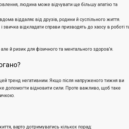
новлення, людина може відчувати ще більшу апатію та
вдома віддаляє від друзів, родини й суспільного життя.
і звичка відкладати справи призводять до хаосу в роботі т
 але й ризик для фізичного та ментального здоров’я.
огано?
цей тренд негативним. Якщо після напруженого тижня ви
оже допомогти відновити сили. Проте важливо, щоб таке
вичкою.
иття, варто дотримуватись кількох порад: