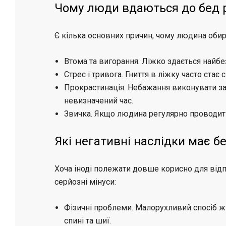
Чому люди вдаються до бед р
Є кілька основних причин, чому людина обир
Втома та вигорання. Ліжко здається найб
Стрес і тривога. Гниття в ліжку часто стає
Прокрастинація. Небажання виконувати за
невизначений час.
Звичка. Якщо людина регулярно проводить 
Які негативні наслідки має б
Хоча іноді полежати довше корисно для від
серйозні мінуси:
Фізичні проблеми. Малорухливий спосіб ж
спині та шиї.