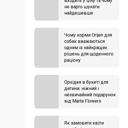
входить у ціну та чому
не варто шукати
найдешевше
Чому корми Orijen для
собак вважаються
одним із найкращих
рішень для щоденного
раціону
Орхідея в букеті для
дитини: ніжний і
незвичайний подарунок
від Marta Flowers
Як замовити квіти