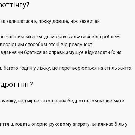
оттінгу?
ає залишатися в ліжку довше, ніж зазвичай:
езпечнішим місцем, де можна сховатися від проблем.
 своєрідним способом втечі від реальності.
вдання чи братися за справи змушує відкладати їх на
багато годин у ліжку, це перетворюється на стиль життя.
едроттінг?
починку, надмірне захоплення бедроттінгом може мати
иття шкодить опорно-руховому апарату, викликає біль у