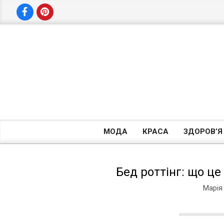
Skip
to
content
МОДА
КРАСА
ЗДОРОВ’Я
Бед роттінг: що це
Марія