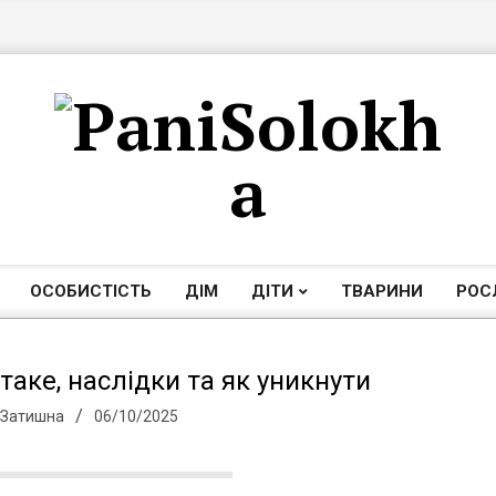
П
а
ОСОБИСТІСТЬ
ДІМ
ДІТИ
ТВАРИНИ
РОС
Primary
Navigation
н
Menu
 таке, наслідки та як уникнути
 Затишна
06/10/2025
і