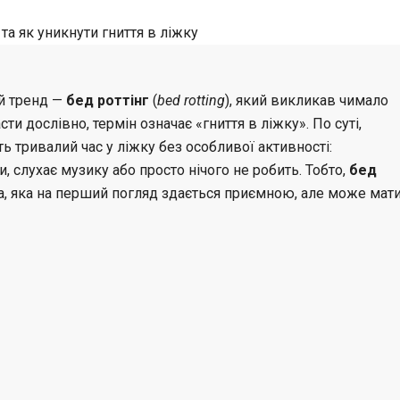
С
о
й тренд —
бед роттінг
(
bed rotting
), який викликав чимало
л
ти дослівно, термін означає «гниття в ліжку». По суті,
 тривалий час у ліжку без особливої активності:
о
, слухає музику або просто нічого не робить. Тобто,
бед
, яка на перший погляд здається приємною, але може мат
х
а