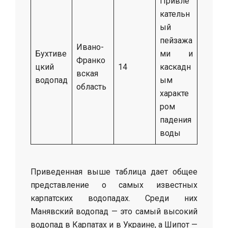
Привле
кательн
ый
пейзажа
Ивано-
Бухтиве
ми и
Франко
цкий
14
каскадн
вская
водопад
ым
область
характе
ром
падения
воды
Приведенная выше таблица дает общее
представление о самых известных
карпатских водопадах. Среди них
Манявский водопад — это самый высокий
водопад в Карпатах и в Украине, а Шипот —