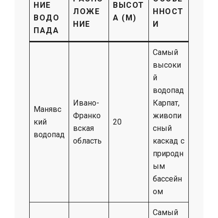
НИЕ
ВЫСОТ
ЛОЖЕ
ННОСТ
ВОДО
А (М)
НИЕ
И
ПАДА
Самый
высоки
й
водопад
Ивано-
Карпат,
Манявс
Франко
живопи
кий
20
вская
сный
водопад
область
каскад с
природн
ым
бассейн
ом
Самый