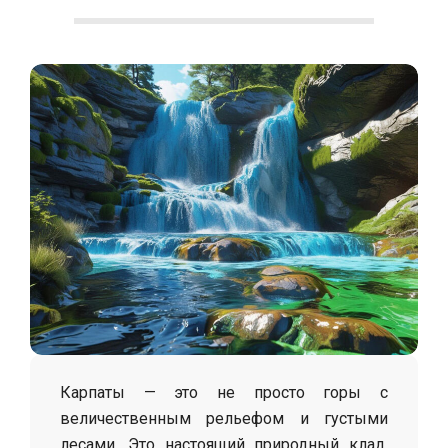
С
о
л
о
х
а
Карпаты — это не просто горы с
величественным рельефом и густыми
лесами. Это настоящий природный клад,