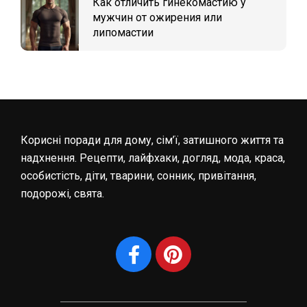
Как отличить гинекомастию у
мужчин от ожирения или
липомастии
Корисні поради для дому, сім’ї, затишного життя та
надхнення. Рецепти, лайфхаки, догляд, мода, краса,
особистість, діти, тварини, сонник, привітання,
подорожі, свята.