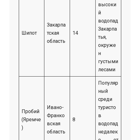
высоки
й
водопад
Закарпа
Закарпа
Шипот
тская
14
тья,
область
окруже
н
густыми
лесами
Популяр
ный
среди
Ивано-
туристо
Пробий
Франко
в
(Яремче
8
вская
водопад
)
область
недалек
о от