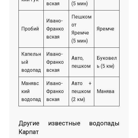
вская
(5 мин)
Пешком
Ивано-
от
Пробий
Франко
Яремче
Яремче
вская
(5 мин)
Капельн
Ивано-
Авто,
Буковел
ый
Франко
пешком
ь (5 км)
водопад
вская
Манявс
Ивано-
Авто +
кий
Франко
пешком
Манява
водопад
вская
(2 км)
Другие известные водопады
Карпат