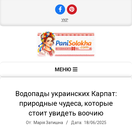
Перейти
к
содержимому
УКР
П
Главное
МЕНЮ
навигационное
а
меню
н
Водопады украинских Карпат:
природные чудеса, которые
и
стоит увидеть воочию
От:
Марія Затишна
Дата:
18/06/2025