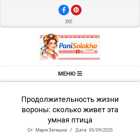
Перейти
к
содержимому
УКР
П
Главное
МЕНЮ
навигационное
а
меню
н
Продолжительность жизни
вороны: сколько живет эта
и
умная птица
От:
Марія Затишна
Дата:
05/09/2025