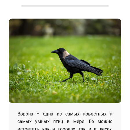
С
о
л
о
х
а
Ворона – одна из самых известных и
самых умных птиц в мире. Ее можно
встретить как в городах, так и в лесах,