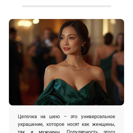
С
о
л
о
х
а
Цепочка на шею – это универсальное
украшение, которое носят как женщины,
так и мужчины. Популярность этого