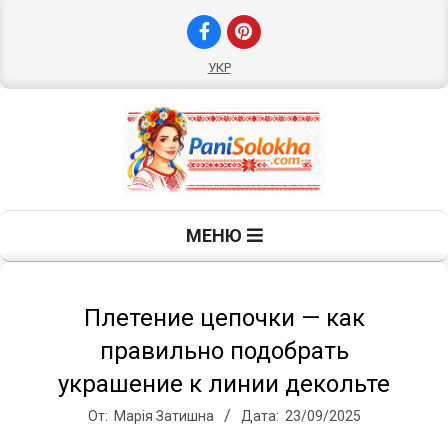
Перейти
к
содержимому
УКР
П
Главное
МЕНЮ
навигационное
а
меню
н
Плетение цепочки — как
правильно подобрать
и
украшение к линии декольте
От:
Марія Затишна
Дата:
23/09/2025