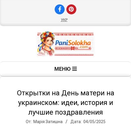
Перейти
к
содержимому
УКР
П
Главное
МЕНЮ
навигационное
а
меню
н
Открытки на День матери на
украинском: идеи, история и
и
лучшие поздравления
От:
Марія Затишна
Дата:
04/05/2025