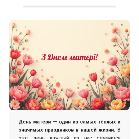
С
о
л
о
х
а
День матери — один из самых тёплых и
значимых праздников в нашей жизни.
В
этот день каждый из нас стремится