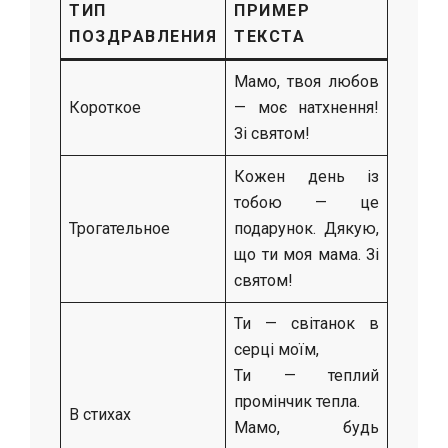
ТИП
ПРИМЕР
ПОЗДРАВЛЕНИЯ
ТЕКСТА
Мамо, твоя любов
Короткое
— моє натхнення!
Зі святом!
Кожен день із
тобою — це
Трогательное
подарунок. Дякую,
що ти моя мама. Зі
святом!
Ти — світанок в
серці моїм,
Ти — теплий
промінчик тепла.
В стихах
Мамо, будь