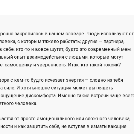
С
о
прочно закрепилось в нашем словаре. Люди используют ег
л
ловека, с которым тяжело работать; другие — партнера,
 себе; кто-то и вовсе шутит, будто это современный мем.
о
еальный опыт взаимодействия с людьми, которые могут
, самооценку и уверенность. Итак, кто такой токсик?
х
ора с кем-то будто исчезает энергия — словно из тебя
а силе. И хотя внешне ситуация может выглядеть
а
е ощущение дискомфорта. Именно такие встречи чаще всег
тного человека.
ичается от просто эмоционального или сложного человека,
ности и как защитить себя, не вступая в изматывающие