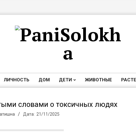
П
а
ЛИЧНОСТЬ
ДОМ
ДЕТИ
ЖИВОТНЫЕ
РАСТ
Главное
навигационное
н
меню
стыми словами о токсичных людях
Затишна
Дата:
21/11/2025
и