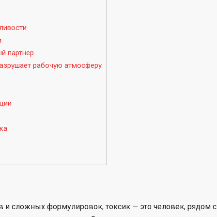
дливости
и
ый партнер
 разрушает рабочую атмосферу
оции
ка
в и сложных формулировок, токсик — это человек, рядом с