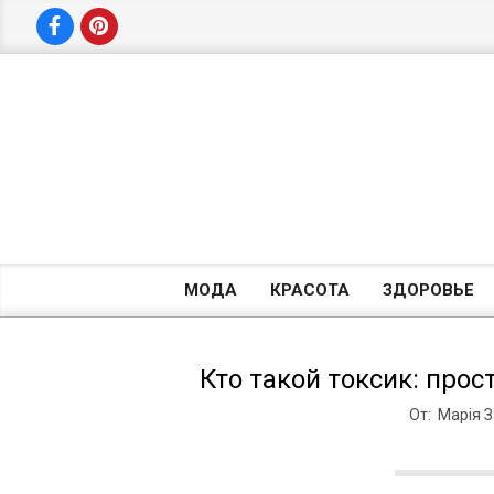
Перейти
к
содержимому
МОДА
КРАСОТА
ЗДОРОВЬЕ
Кто такой токсик: про
От:
Марія 