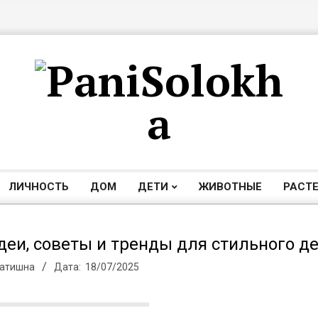
П
а
ЛИЧНОСТЬ
ДОМ
ДЕТИ
ЖИВОТНЫЕ
РАСТ
Главное
навигационное
н
меню
идеи, советы и тренды для стильного д
Затишна
Дата:
18/07/2025
и