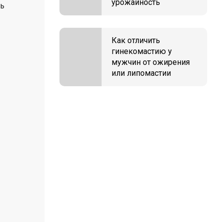
урожайность
сь
Как отличить
гинекомастию у
мужчин от ожирения
или липомастии