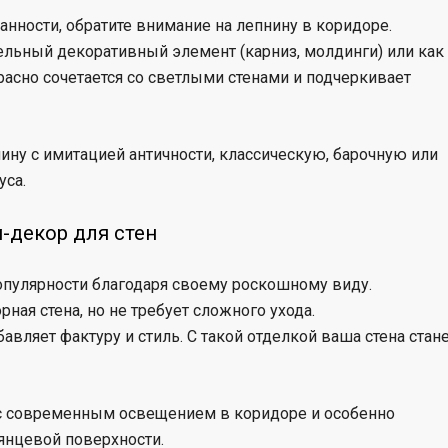
анности, обратите внимание на лепнину в коридоре.
ельный декоративный элемент (карниз, молдинги) или как
расно сочетается со светлыми стенами и подчеркивает
ну с имитацией античности, классическую, барочную или
уса.
м-декор для стен
опулярности благодаря своему роскошному виду.
ая стена, но не требует сложного ухода.
авляет фактуру и стиль. С такой отделкой ваша стена стан
я с современным освещением в коридоре и особенно
янцевой поверхности.