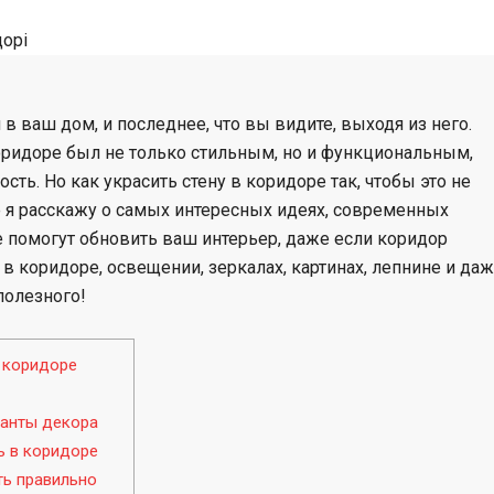
С
о
я в ваш дом, и последнее, что вы видите, выходя из него.
л
оридоре был не только стильным, но и функциональным,
ть. Но как украсить стену в коридоре так, чтобы это не
о
е я расскажу о самых интересных идеях, современных
 помогут обновить ваш интерьер, даже если коридор
х
в коридоре, освещении, зеркалах, картинах, лепнине и да
полезного!
а
 коридоре
ианты декора
ь в коридоре
ть правильно