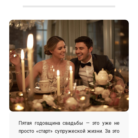
С
о
л
о
х
а
Пятая годовщина свадьбы — это уже не
просто «старт» супружеской жизни. За это