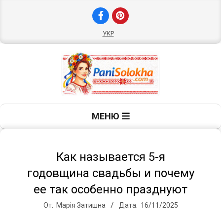
Перейти
к
содержимому
УКР
П
Главное
МЕНЮ
навигационное
а
меню
н
Как называется 5-я
годовщина свадьбы и почему
и
ее так особенно празднуют
От:
Марія Затишна
Дата:
16/11/2025