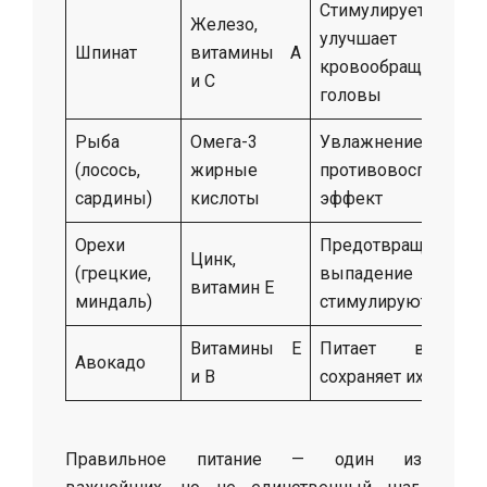
Стимулирует р
Железо,
улучшает
Шпинат
витамины A
кровообращение 
и C
головы
Рыба
Омега-3
Увлажнение во
(лосось,
жирные
противовоспалител
сардины)
кислоты
эффект
Орехи
Предотвращают
Цинк,
(грецкие,
выпадение
витамин E
миндаль)
стимулируют рост
Витамины E
Питает волос
Авокадо
и B
сохраняет их блеск
Правильное питание — один из