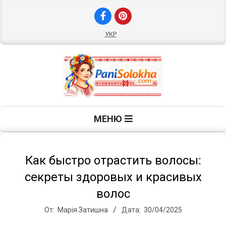
Перейти
к
содержимому
УКР
П
Главное
МЕНЮ
навигационное
а
меню
н
Как быстро отрастить волосы:
секреты здоровых и красивых
и
волос
От:
Марія Затишна
Дата:
30/04/2025