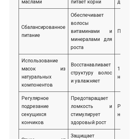
маслами
питает корни
день
Обеспечивает
волосы
Сбалансированное
витаминами и
Постоян
питание
минералами для
роста
Использование
Восстанавливает
масок из
1–2 ра
структуру волос
натуральных
неделю
и увлажняет
компонентов
Регулярное
Предотвращает
подрезание
ломкость и
Раз в
секущихся
стимулирует
недель
кончиков
здоровый рост
Защищает