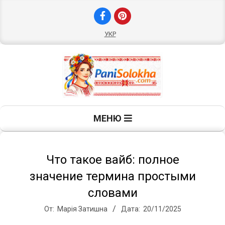
Перейти
к
содержимому
УКР
П
Главное
МЕНЮ
навигационное
а
меню
н
Что такое вайб: полное
значение термина простыми
и
словами
От:
Марія Затишна
Дата:
20/11/2025