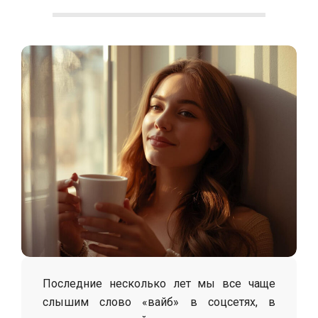
С
о
л
о
х
а
Последние несколько лет мы все чаще
слышим слово «вайб» в соцсетях, в