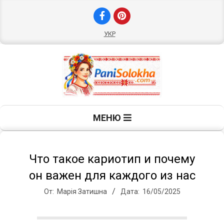
Перейти
к
содержимому
УКР
П
Главное
МЕНЮ
навигационное
а
меню
н
Что такое кариотип и почему
он важен для каждого из нас
и
От:
Марія Затишна
Дата:
16/05/2025