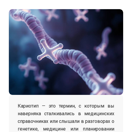
С
о
л
о
х
а
Кариотип — это термин, с которым вы
наверняка сталкивались в медицинских
справочниках или слышали в разговорах о
генетике, медицине или планировании