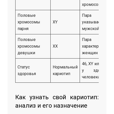
хромосомы
Половые
Пара XY —
хромосомы
XY
указывает на
парня
мужской пол
Половые
Пара XX —
хромосомы
XX
характерна для
девушки
женщин
46, XY или 46, XX
Статус
Нормальный
у здорового
здоровья
кариотип
человека
Как узнать свой кариотип:
анализ и его назначение